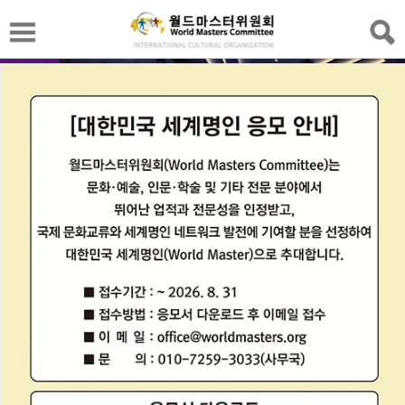
위원회 NEWS
World Master Sim Un-Jung Presents
Artwork to the M…
과테말라 외교부장관에게 작품 헌정-
심운정 세계명인(불교지화…